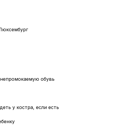
 Люксембург
 непромокаемую обувь
еть у костра, если есть
ебенку